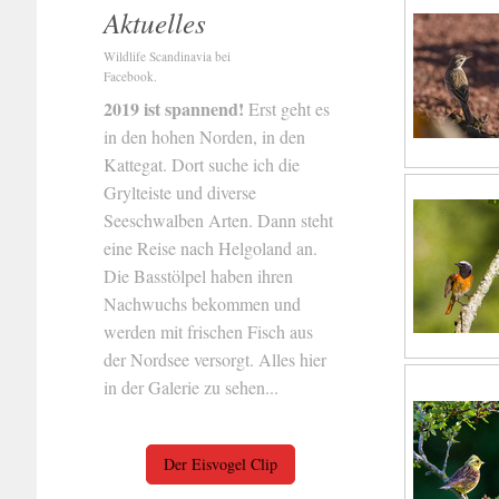
Aktuelles
Wildlife Scandinavia bei
Facebook.
2019 ist spannend!
Erst geht es
in den hohen Norden, in den
Kattegat. Dort suche ich die
Grylteiste und diverse
Seeschwalben Arten. Dann steht
eine Reise nach Helgoland an.
Die Basstölpel haben ihren
Nachwuchs bekommen und
werden mit frischen Fisch aus
der Nordsee versorgt. Alles hier
in der Galerie zu sehen...
Der Eisvogel Clip