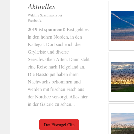
Aktuelles
Wildlife Scandinavia bei
Facebook.
2019 ist spannend!
Erst geht es
in den hohen Norden, in den
Kattegat. Dort suche ich die
Grylteiste und diverse
Seeschwalben Arten. Dann steht
eine Reise nach Helgoland an.
Die Basstölpel haben ihren
Nachwuchs bekommen und
werden mit frischen Fisch aus
der Nordsee versorgt. Alles hier
in der Galerie zu sehen...
Der Eisvogel Clip