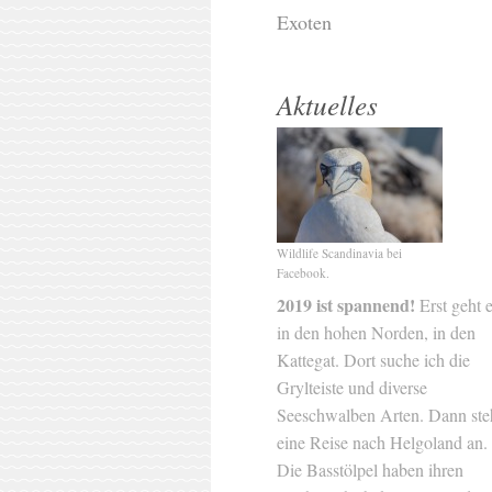
Exoten
Aktuelles
Wildlife Scandinavia bei
Facebook.
2019 ist spannend!
Erst geht 
in den hohen Norden, in den
Kattegat. Dort suche ich die
Grylteiste und diverse
Seeschwalben Arten. Dann ste
eine Reise nach Helgoland an.
Die Basstölpel haben ihren